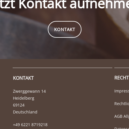
etzt Kontakt aufnehm
KONTAKT
RECHT
KONTAKT
Impre
Zwerggewann 14
Heidelberg
Rechtli
69124
Deutschland
AGB Al
+49 6221 8719218
Datens