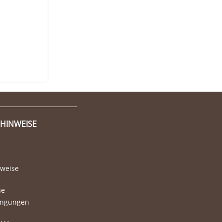
 HINWEISE
nweise
ne
ingungen