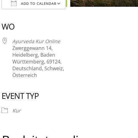
ADD TO CALENDAR
Download ICS
Google Calendar
iCalendar
Office 365
Outlook Live
WO
Ayurveda Kur Online
Zwerggewann 14,
Heidelberg, Baden
Württemberg, 69124,
Deutschland, Schweiz,
Österreich
EVENT TYP
Kur